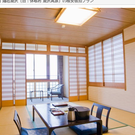
村 嬬恋鹿沢（旧：休暇村 鹿沢高原）の格安宿泊プラン