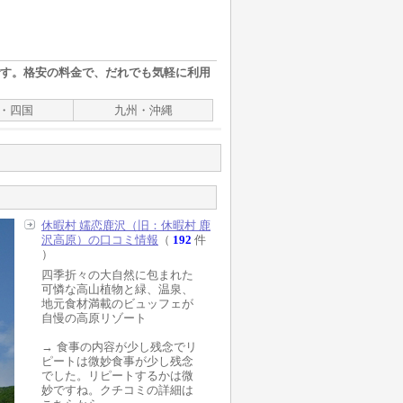
す。格安の料金で、だれでも気軽に利用
・四国
九州・沖縄
休暇村 嬬恋鹿沢（旧：休暇村 鹿
沢高原）の口コミ情報
（
192
件
）
四季折々の大自然に包まれた
可憐な高山植物と緑、温泉、
地元食材満載のビュッフェが
自慢の高原リゾート
→ 食事の内容が少し残念でリ
ピートは微妙食事が少し残念
でした。リピートするかは微
妙ですね。クチコミの詳細は