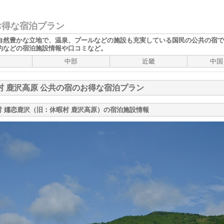
お得な宿泊プラン
自然豊かな立地で、温泉、プールなどの施設も充実している
国民
の
公共の宿
で
約などの宿泊施設情報や口コミなど。
中部
近畿
中国
村 鹿沢高原 公共の宿のお得な宿泊プラン
村 嬬恋鹿沢（旧：休暇村 鹿沢高原）の宿泊施設情報