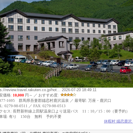
ps://review.travel.rakuten.co.jp/hot… 2026-07-20 18:49:11
安価格:
10,000
円～ ／ おすすめ度:
377-1695 群馬県吾妻郡嬬恋村鹿沢温泉 ／ 最寄駅: 万座・鹿沢口
L: 0279-98-0511 ／ FAX: 0279-98-0513
クセス: 長野新幹線上田駅温泉口より送迎バス 11：10／15：00（要予約）
車場: 有り 150台 無料 予約不要
休暇村 嬬恋鹿