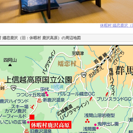
休暇村 嬬恋鹿沢（
村 嬬恋鹿沢（旧：休暇村 鹿沢高原）の周辺地図