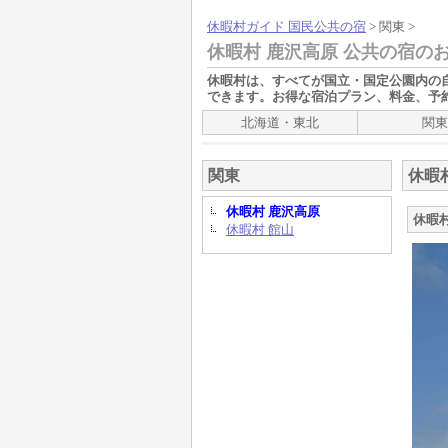
休暇村ガイド 国民公共の宿
> 関東 >
休暇村 鹿沢高原 公共の宿の
休暇村
は、すべてが国立・国定公園内の
できます。お得な宿泊プラン、料金、予
北海道・東北
関東
関東
休暇
休暇村 鹿沢高原
休暇
休暇村 館山