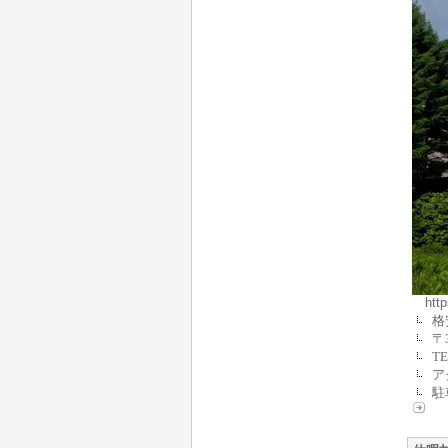
htt
格
〒
TE
ア
駐