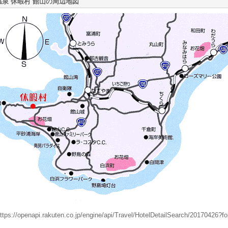
温泉 休暇村 館山の周辺地図
ttps://openapi.rakuten.co.jp/engine/api/Travel/HotelDetailSearch/20170426?