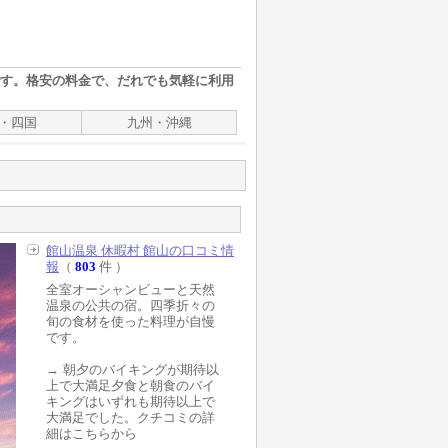
す。格安の料金で、だれでも気軽に利用
・四国
九州・沖縄
館山温泉 休暇村 館山の口コミ情
報
（
803
件 ）
全室オーシャンビューと天然
温泉の公共の宿。四季折々の
旬の食材を使った料理が自慢
です。
→ 朝夕のバイキングが期待以
上で大満足夕食と朝食のバイ
キングはいずれも期待以上で
大満足でした。クチコミの詳
細はこちらから