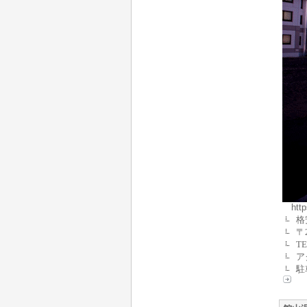
htt
格
〒
TE
ア
駐