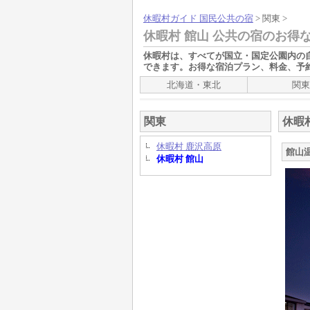
休暇村ガイド 国民公共の宿
> 関東 >
休暇村 館山 公共の宿のお得
休暇村
は、すべてが国立・国定公園内の
できます。お得な宿泊プラン、料金、予
北海道・東北
関東
関東
休暇
休暇村 鹿沢高原
館山
休暇村 館山