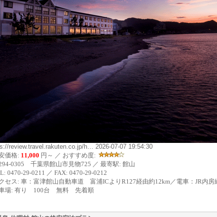
ps://review.travel.rakuten.co.jp/h… 2026-07-07 19:54:30
安価格:
11,000
円～ ／ おすすめ度:
294-0305 千葉県館山市見物725 ／ 最寄駅: 館山
L: 0470-29-0211 ／ FAX: 0470-29-0212
クセス: 車：富津館山自動車道 富浦ICよりR127経由約12km／電車：JR内
車場: 有り 100台 無料 先着順